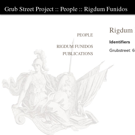
Grub Street Project
::
People
::
Rigdum Funidos
Rigdum 
PEOPLE
Identifiers
RIGDUM FUNIDOS
Grubstreet:
6
PUBLICATIONS