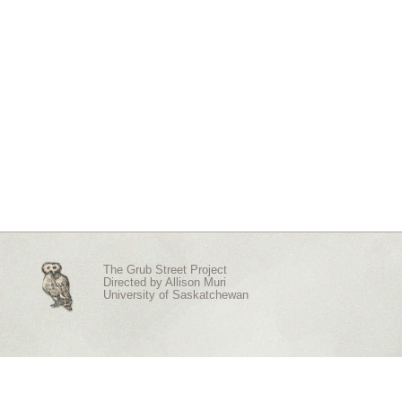
The Grub Street Project
Directed by
Allison Muri
University of Saskatchewan