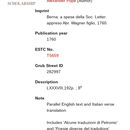
Alexander Pope
(Author)
SCHOLARSHIP
Imprint
Berna: a spese della Soc. Letter.
appreso Abr. Wagner figlio, 1760.
Publication year
1760
ESTC No.
T5659
Grub Street ID
282997
Description
LXXXVIII,192p. ; 8⁰
Note
Parallel English text and Italian verse
translation.
Includes 'Alcune traduzioni di Petronio'
and 'Poesie diverse del traduttore'.