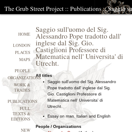
The Grub Street Project
::
Publications
:: Saggio su
Saggio sull'uomo del Sig.
Alessandro Pope tradotto dall'
HOME
inglese dal Sig. Gio.
LONDON
Castiglioni Professore di
PLACES
Matematica nell' Universita' di
MAPS
Utrecht.
PEOPLE
All titles
ORGANIZATIONS
Saggio sull'uomo del Sig. Alessandro
WORK &
Pope tradotto dall' inglese dal Sig.
TRADES
Gio. Castiglioni Professore di
Matematica nell' Universita' di
PUBLICATIONS
Utrecht.
FULL
TEXTS &
Essay on man. Italian and English
EDITIONS
People / Organizations
NEW